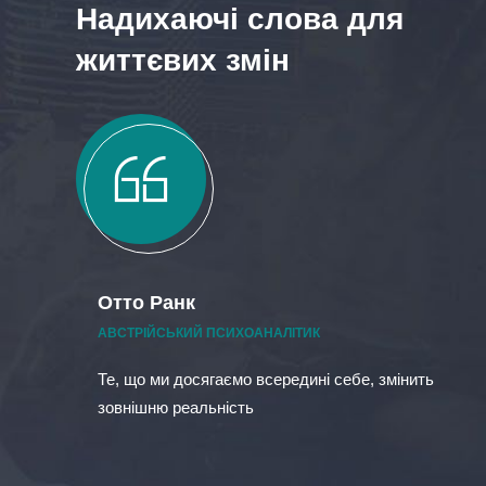
Надихаючі слова для
життєвих змін
Отто Ранк
ЕННИК
АВСТРІЙСЬКИЙ ПСИХОАНАЛІТИК
 менш
Те, що ми досягаємо всередині себе, змінить
зовнішню реальність